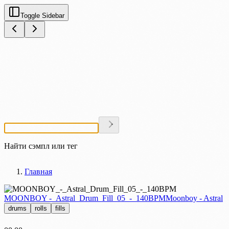
Toggle Sidebar
Найти сэмпл или тег
Главная
MOONBOY -_Astral_Drum_Fill_05_-_140BPM
Moonboy - Astral
drums
rolls
fills