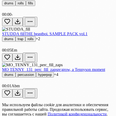
drums
rolls
fills
00:00
-
STUDDA fill
THE beastboi. SAMPLE PACK vol.1
+2
drums
trap
rolls
00:05
Em
MO TENNY_131_perc_fill_zaps
re:grow, a Tennyson moment
+4
drums
percussion
hyperpop
00:01
Abm
Мы используем файлы cookie для аналитики и обеспечения
правильной работы сайта. Продолжая использовать сервис,
вы соглашаетесь с нашей
Политикой конфиденциальности
.