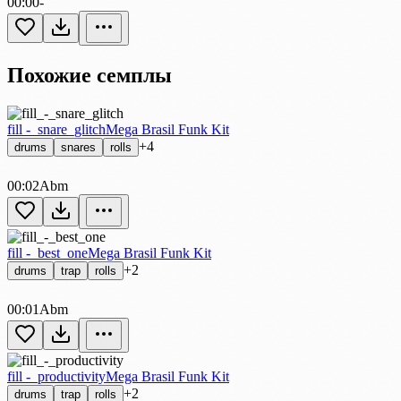
00:00
-
Похожие семплы
fill -_snare_glitch
Mega Brasil Funk Kit
+4
drums
snares
rolls
00:02
Abm
fill -_best_one
Mega Brasil Funk Kit
+2
drums
trap
rolls
00:01
Abm
fill -_productivity
Mega Brasil Funk Kit
+2
drums
trap
rolls