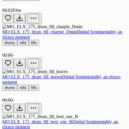
00:02
F#m
MO ELX_175_drum_fill_charpie_Dmin
Digital Sentimentality, an
elxnce moment
drums
rolls
fills
00:00
-
MO ELX_175_drum_fill_leaves
Digital Sentimentality, an elxnce
moment
drums
rolls
fills
00:00
-
MO ELX_171_drum_fill_best_one_B
Digital Sentimentality, an
elxnce moment