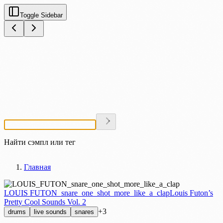
Toggle Sidebar
Найти сэмпл или тег
Главная
LOUIS FUTON_snare_one_shot_more_like_a_clap
Louis Futon’s
Pretty Cool Sounds Vol. 2
+3
drums
live sounds
snares