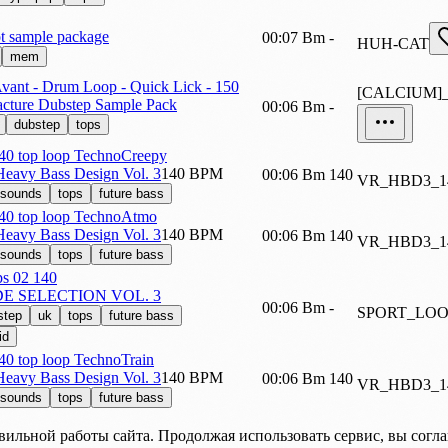
ot sample package
00:07
Bm
-
HUH-CAT
mem
Avant - Drum Loop - Quick Lick - 150
[CALCIUM]
acture Dubstep Sample Pack
00:06
Bm
-
dubstep
tops
 top loop TechnoCreepy
 Heavy Bass Design Vol. 3
140 BPM
00:06
Bm
140
VR_HBD3_
 sounds
tops
future bass
0 top loop TechnoAtmo
 Heavy Bass Design Vol. 3
140 BPM
00:06
Bm
140
VR_HBD3_
 sounds
tops
future bass
ps 02 140
E SELECTION VOL. 3
00:06
Bm
-
SPORT_LOO
step
uk
tops
future bass
id
 top loop TechnoTrain
 Heavy Bass Design Vol. 3
140 BPM
00:06
Bm
140
VR_HBD3_1
 sounds
tops
future bass
вильной работы сайта. Продолжая использовать сервис, вы согл