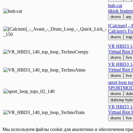
huh-cat
tiktok brainr
drums
arp
[Calcium] - 
Calcium's Fr
drums
trap
VR HBD3 140
Virtual Riot
drums
live
VR HBD3 14
Virtual Riot
drums
live
sport loop to
SPORTMOD
drums
dub
dubstep hybr
VR HBD3 140
Virtual Riot
drums
live
Мы используем файлы cookie для аналитики и обеспечения пра