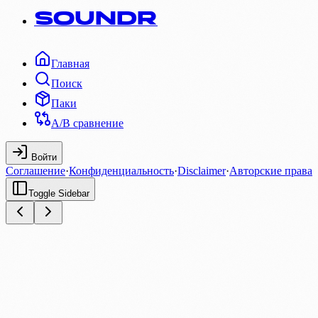
SOUNDR
Главная
Поиск
Паки
A/B сравнение
Войти
Соглашение
·
Конфиденциальность
·
Disclaimer
·
Авторские права
Toggle Sidebar