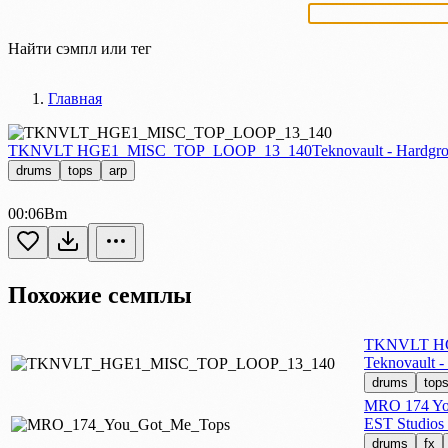
Найти сэмпл или тег
Главная
TKNVLT HGE1_MISC_TOP_LOOP_13_140
Teknovault - Hardgr
drums
tops
arp
00:06
Bm
Похожие семплы
TKNVLT HG
Teknovault -
drums
top
MRO 174 Yo
EST Studios
drums
fx