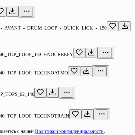
_-_AVANT_-_DRUM_LOOP_-_QUICK_LICK_-_150
140_TOP_LOOP_TECHNOCREEPY
140_TOP_LOOP_TECHNOATMO
P_TOPS_02_140
40_TOP_LOOP_TECHNOTRAIN
ашаетесь с нашей
Политикой конфиденциальности
.