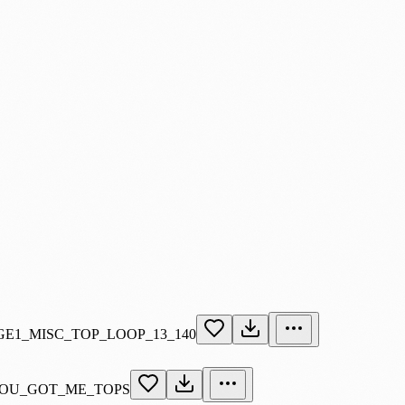
E1_MISC_TOP_LOOP_13_140
YOU_GOT_ME_TOPS