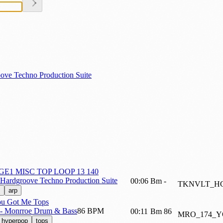
oove Techno Production Suite
E1 MISC TOP LOOP 13 140
 Hardgroove Techno Production Suite
00:06
Bm
-
TKNVLT_HG
s
arp
u Got Me Tops
 - Monrroe Drum & Bass
86 BPM
00:11
Bm
86
MRO_174_
hyperpop
tops