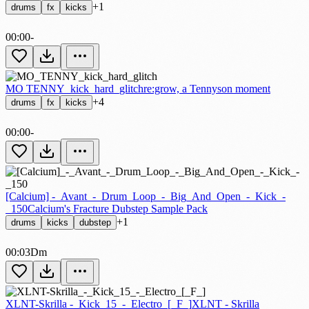
+1
drums
fx
kicks
00:00
-
MO TENNY_kick_hard_glitch
re:grow, a Tennyson moment
+4
drums
fx
kicks
00:00
-
[Calcium] -_Avant_-_Drum_Loop_-_Big_And_Open_-_Kick_-
_150
Calcium's Fracture Dubstep Sample Pack
+1
drums
kicks
dubstep
00:03
Dm
XLNT-Skrilla -_Kick_15_-_Electro_[_F_]
XLNT - Skrilla