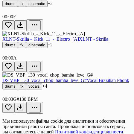
+2
drums
fx
cinematic
00:00
F
XLNT-Skrilla -_Kick_11_-_Electro_[A]
XLNT - Skrilla
+2
drums
fx
cinematic
00:00
A
DS VBP_130_vocal_chop_bamba_leve_G#
Vocal Brazilian Phonk
+4
drums
fx
vocals
00:03
G#
130 BPM
Мы используем файлы cookie для аналитики и обеспечения
правильной работы сайта. Продолжая использовать сервис,
вы соглашаетесь с нашей
Политикой конфиденциальности
.