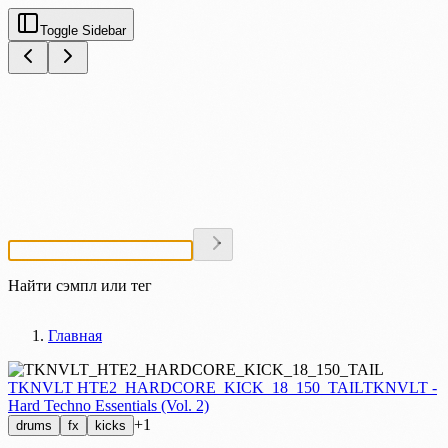
Toggle Sidebar
Найти сэмпл или тег
Главная
TKNVLT HTE2_HARDCORE_KICK_18_150_TAIL
TKNVLT -
Hard Techno Essentials (Vol. 2)
+1
drums
fx
kicks