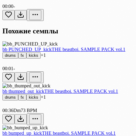
00:00
-
Похожие семплы
bb PUNCHED_UP_kick
THE beastboi. SAMPLE PACK vol.1
+1
drums
fx
kicks
00:01
-
bb thumped_out_kick
THE beastboi. SAMPLE PACK vol.1
+1
drums
fx
kicks
00:36
Dm
73 BPM
bb bumped_up_kick
THE beastboi. SAMPLE PACK vol.1