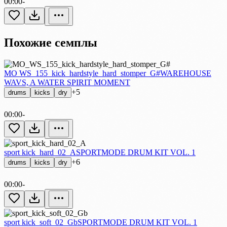
00:00
-
Похожие семплы
MO WS_155_kick_hardstyle_hard_stomper_G#
WAREHOUSE
WAVS, A WATER SPIRIT MOMENT
+5
drums
kicks
dry
00:00
-
sport kick_hard_02_A
SPORTMODE DRUM KIT VOL. 1
+6
drums
kicks
dry
00:00
-
sport kick_soft_02_Gb
SPORTMODE DRUM KIT VOL. 1