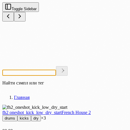
Toggle Sidebar
Найти сэмпл или тег
Главная
fh2 oneshot_kick_low_dry_start
French House 2
+3
drums
kicks
dry