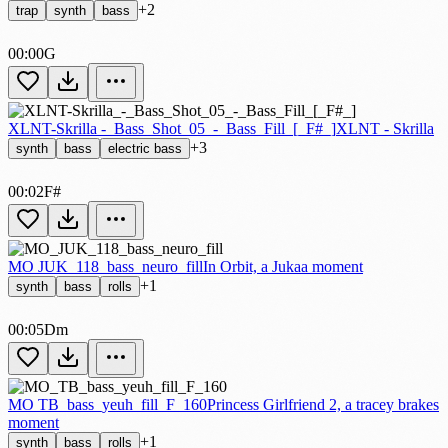
+2
trap
synth
bass
00:00
G
XLNT-Skrilla -_Bass_Shot_05_-_Bass_Fill_[_F#_]
XLNT - Skrilla
+3
synth
bass
electric bass
00:02
F#
MO JUK_118_bass_neuro_fill
In Orbit, a Jukaa moment
+1
synth
bass
rolls
00:05
Dm
MO TB_bass_yeuh_fill_F_160
Princess Girlfriend 2, a tracey brakes
moment
+1
synth
bass
rolls