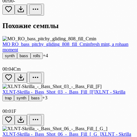
00:00
-
Похожие семплы
MO RO_bass_pitchy_gliding_808_fill_Cmin
fresh mint, a rohaan
moment
+4
synth
bass
rolls
00:04
Cm
XLNT-Skrilla -_Bass_Shot_03_-_Bass_Fill_[F]
XLNT - Skrilla
+3
trap
synth
bass
00:01
F
XLNT-Skrilla -_Bass_Shot_06_-_Bass_Fill_[_G_]
XLNT - Skrilla