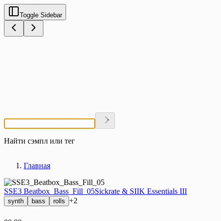
Toggle Sidebar
Найти сэмпл или тег
Главная
SSE3 Beatbox_Bass_Fill_05
Sickrate & SIIK Essentials III
+2
synth
bass
rolls