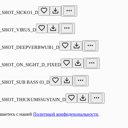
_SHOT_SICKO1_D
_SHOT_VIRUS_D
_SHOT_DEEPVERBWUB1_D
SHOT_ON_SIGHT_D_FIXED
SHOT_SUB BASS 03_D
_SHOT_THICKUMSSUSTAIN_D
ашаетесь с нашей
Политикой конфиденциальности
.