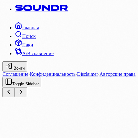
SOUNDR
Главная
Поиск
Паки
A/B сравнение
Войти
Соглашение
·
Конфиденциальность
·
Disclaimer
·
Авторские права
Toggle Sidebar