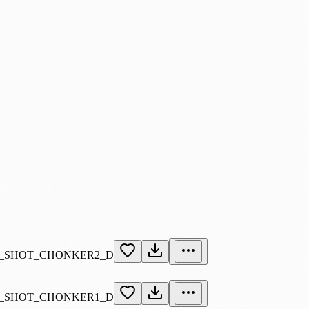
_SHOT_CHONKER2_D
_SHOT_CHONKER1_D