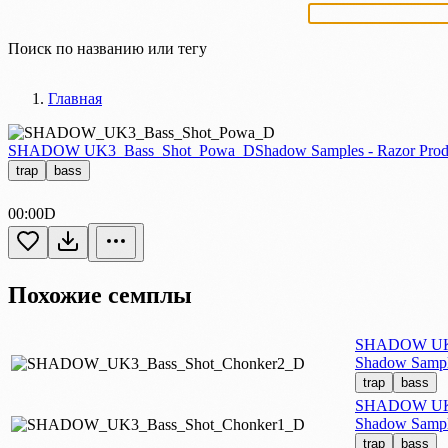
Найти сэмпл или тег
Главная
SHADOW UK3_Bass_Shot_Powa_D
Shadow Samples - Razor Prod
trap
bass
00:00
D
Похожие семплы
SHADOW UK3 
Shadow Sample
trap
bass
SHADOW UK3 
Shadow Sample
trap
bass