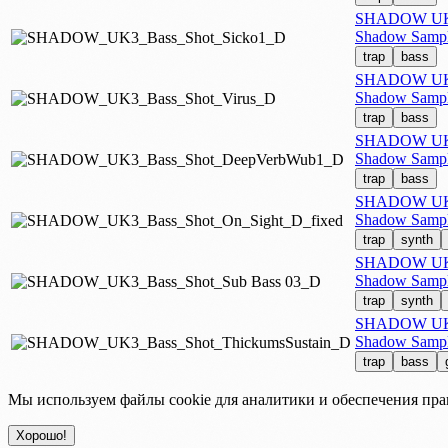
SHADOW UK3 
Shadow Sample
trap
bass
SHADOW UK3 
Shadow Sample
trap
bass
SHADOW UK3
Shadow Sample
trap
bass
SHADOW UK3 
Shadow Sample
trap
synth
SHADOW UK3 
Shadow Sample
trap
synth
SHADOW UK3 
Shadow Sample
trap
bass
Мы используем файлы cookie для аналитики и обеспечения пра
Хорошо!