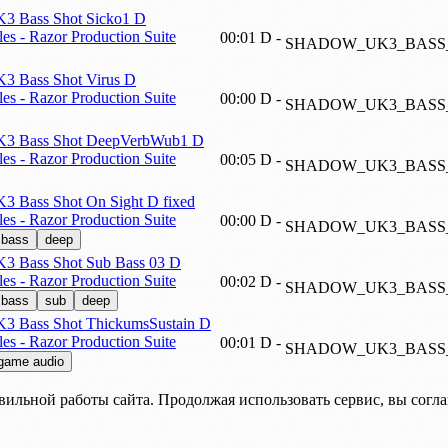
Bass Shot Sicko1 D
s - Razor Production Suite
00:01
D
-
SHADOW_UK3_BASS
Bass Shot Virus D
s - Razor Production Suite
00:00
D
-
SHADOW_UK3_BASS
 Bass Shot DeepVerbWub1 D
s - Razor Production Suite
00:05
D
-
SHADOW_UK3_BASS
Bass Shot On Sight D fixed
s - Razor Production Suite
00:00
D
-
SHADOW_UK3_BASS_
bass
deep
Bass Shot Sub Bass 03 D
s - Razor Production Suite
00:02
D
-
SHADOW_UK3_BASS_
bass
sub
deep
Bass Shot ThickumsSustain D
s - Razor Production Suite
00:01
D
-
SHADOW_UK3_BASS
game audio
вильной работы сайта. Продолжая использовать сервис, вы согл