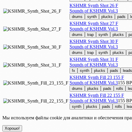
KSHMR Synth Shot 26 F
Sounds of KSHMR Vol.3
drums
synth
plucks
pads
KSHMR Synth Shot 27 F
Sounds of KSHMR Vol.3
drums
trap
synth
plucks
p
KSHMR Synth Shot 30 F
Sounds of KSHMR Vol.3
drums
trap
synth
plucks
p
KSHMR Synth Shot 31 F
Sounds of KSHMR Vol.3
fx
synth
plucks
pads
leads
KSHMR Synth Fill 23 155 F
Sounds of KSHMR Vol.3
155 B
drums
plucks
pads
rolls
le
KSHMR Synth Fill 22 155 F
Sounds of KSHMR Vol.3
155 B
synth
plucks
pads
rolls
le
Мы используем файлы cookie для аналитики и обеспечения пра
Хорошо!