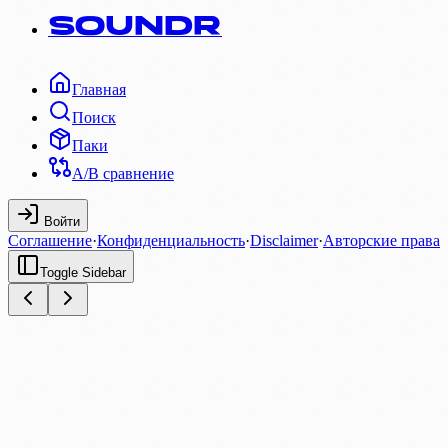
SOUNDR
Главная
Поиск
Паки
A/B сравнение
Войти
Соглашение
·
Конфиденциальность
·
Disclaimer
·
Авторские права
Toggle Sidebar