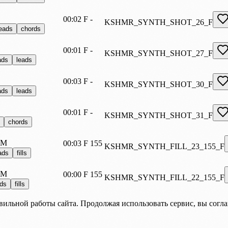
00:02
F
-
KSHMR_SYNTH_SHOT_26_F
leads
chords
00:01
F
-
KSHMR_SYNTH_SHOT_27_F
ads
leads
00:03
F
-
KSHMR_SYNTH_SHOT_30_F
ads
leads
00:01
F
-
KSHMR_SYNTH_SHOT_31_F
chords
PM
00:03
F
155
KSHMR_SYNTH_FILL_23_155_F
ads
fills
PM
00:00
F
155
KSHMR_SYNTH_FILL_22_155_F
ads
fills
вильной работы сайта. Продолжая использовать сервис, вы согл