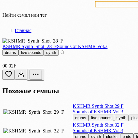
Найти сэмпл или тег
Главная
KSHMR Synth_Shot_28_F
Sounds of KSHMR Vol.3
+3
drums
live sounds
synth
00:02
F
Похожие семплы
KSHMR Synth Shot 29 F
Sounds of KSHMR Vol.3
drums
live sounds
synth
plu
KSHMR Synth Shot 32 F
Sounds of KSHMR Vol.3
drums
synth
plucks
pads