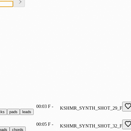
00:03
F
-
KSHMR_SYNTH_SHOT_29_F
cks
pads
leads
00:05
F
-
KSHMR_SYNTH_SHOT_32_F
leads
chords