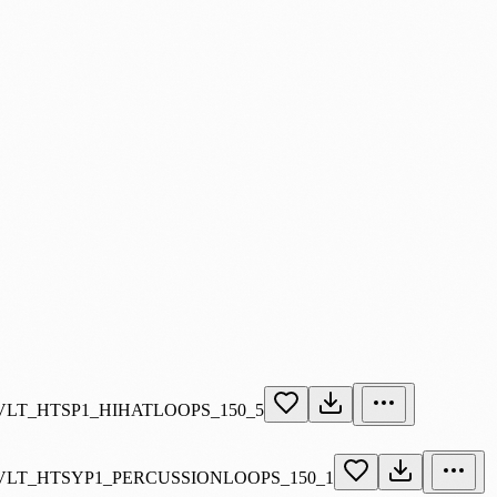
LT_HTSP1_HIHATLOOPS_150_5
LT_HTSYP1_PERCUSSIONLOOPS_150_1