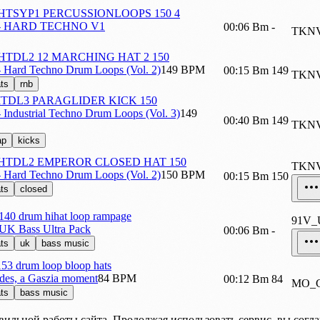
HTSYP1 PERCUSSIONLOOPS 150 4
- HARD TECHNO V1
00:06
Bm
-
TKNV
TDL2 12 MARCHING HAT 2 150
Hard Techno Drum Loops (Vol. 2)
149 BPM
00:15
Bm
149
TKNV
ts
rnb
ITDL3 PARAGLIDER KICK 150
ndustrial Techno Drum Loops (Vol. 3)
149
00:40
Bm
149
TKNV
ap
kicks
HTDL2 EMPEROR CLOSED HAT 150
TKN
Hard Techno Drum Loops (Vol. 2)
150 BPM
00:15
Bm
150
ts
closed
40 drum hihat loop rampage
91V
 UK Bass Ultra Pack
00:06
Bm
-
ts
uk
bass music
3 drum loop bloop hats
des, a Gaszia moment
84 BPM
00:12
Bm
84
MO_
ts
bass music
вильной работы сайта. Продолжая использовать сервис, вы согл