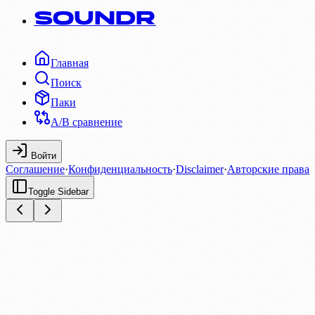
SOUNDR
Главная
Поиск
Паки
A/B сравнение
Войти
Соглашение
·
Конфиденциальность
·
Disclaimer
·
Авторские права
Toggle Sidebar