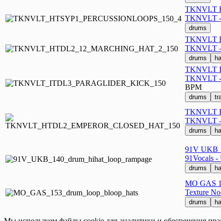
TKNVLT 
TKNVLT 
drums
TKNVLT H
TKNVLT - 
drums
ha
TKNVLT 
TKNVLT - I
BPM
drums
tr
TKNVLT 
TKNVLT - 
drums
ha
91V UKB 1
91Vocals -
drums
ha
MO GAS 15
Texture No
drums
ha
Мы используем файлы cookie для аналитики и обеспечения пра