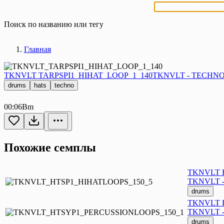
Поиск по названию или тегу
Главная
TKNVLT TARPSPI1_HIHAT_LOOP_1_140
TKNVLT - TECHN
drums
hats
techno
00:06
Bm
Похожие семплы
TKNVLT H
TKNVLT 
drums
TKNVLT 
TKNVLT 
drums