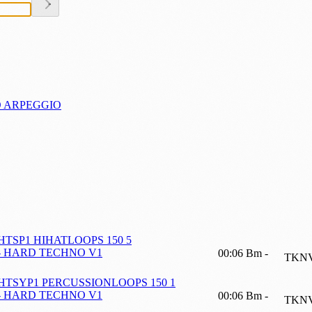
O ARPEGGIO
TSP1 HIHATLOOPS 150 5
- HARD TECHNO V1
00:06
Bm
-
TKNV
HTSYP1 PERCUSSIONLOOPS 150 1
- HARD TECHNO V1
00:06
Bm
-
TKNV