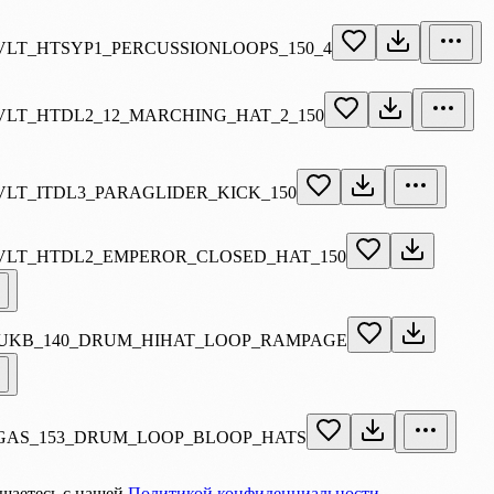
LT_HTSYP1_PERCUSSIONLOOPS_150_4
LT_HTDL2_12_MARCHING_HAT_2_150
LT_ITDL3_PARAGLIDER_KICK_150
VLT_HTDL2_EMPEROR_CLOSED_HAT_150
_UKB_140_DRUM_HIHAT_LOOP_RAMPAGE
GAS_153_DRUM_LOOP_BLOOP_HATS
ашаетесь с нашей
Политикой конфиденциальности
.